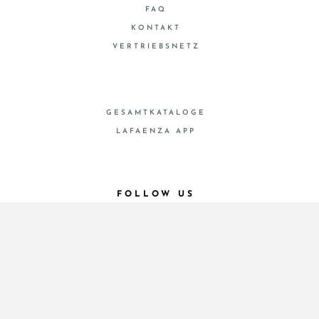
FAQ
KONTAKT
VERTRIEBSNETZ
GESAMTKATALOGE
LAFAENZA APP
FOLLOW US
© 2026 - Cooperativa Ceramica d’Imola
P.IVA IT00498281203 C.F. E REG. IMPR. BO
00286900378 R.E.A. BO 5545