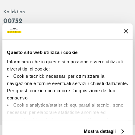
Kollektion
00752
Farbe:
Oberflächenbehandlung:
Taupe
natur
Typologie:
Aussehen der Oberfläche:
Questo sito web utilizza i cookie
Schlicht
matt
Informiamo che in questo sito possono essere utilizzati
Format:
Schattierung:
diversi tipi di cookie:
30.0x30.0
V2
Cookie tecnici: necessari per ottimizzare la
Maßeinheit:
navigazione e fornire eventuali servizi richiesti dall’utente.
MQ
Per questi cookie non occorre l’acquisizione del tuo
consenso.
Cookie analytics/statistici: equiparati ai tecnici, sono
necessari per elaborare statistiche anonime ed
aggregate, al fine di ottimizzare il sito. Per questi cookie
Share:
non occorre l’acquisizione del tuo consenso.
Mostra dettagli
Cookie di profilazione/marketing: sono utilizzati, solo