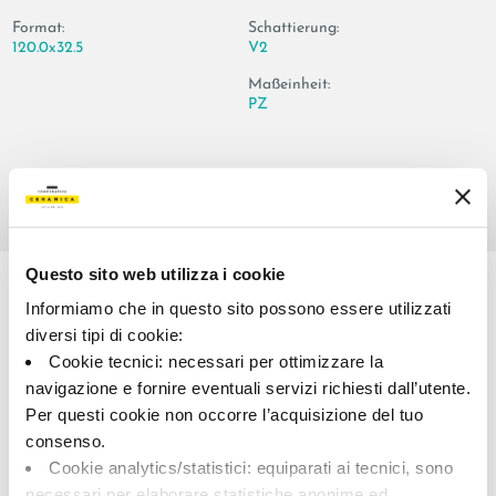
Format:
Schattierung:
120.0x32.5
V2
Maßeinheit:
PZ
Share:
Questo sito web utilizza i cookie
Informiamo che in questo sito possono essere utilizzati
diversi tipi di cookie:
Cookie tecnici: necessari per ottimizzare la
navigazione e fornire eventuali servizi richiesti dall’utente.
Per questi cookie non occorre l’acquisizione del tuo
consenso.
Cookie analytics/statistici: equiparati ai tecnici, sono
A brand of Cooperativa Ceramica d’Imola
necessari per elaborare statistiche anonime ed