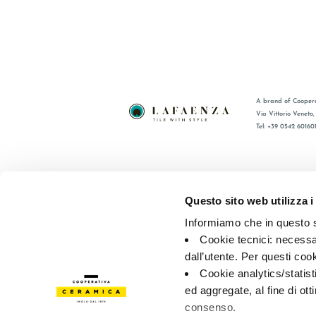
A brand of Coopera
Via Vittorio Veneto
Tel: +39 0542 60160
BRAND
FAQ
ZERTIFIZIERUNG
KONTAKT
Questo sito web utilizza i
KOLLECTIONEN
VERTRIE
Informiamo che in questo si
Cookie tecnici: necessar
© 2026 - Cooperativa Ceramica d’Imola
P.IVA IT00498281203 
dall’utente. Per questi coo
Privacy Policy
—
Cookie policy
—
Privacy preferences
Cookie analytics/statist
ed aggregate, al fine di ott
consenso.