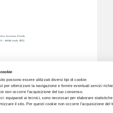
tiva Ceramica d’Imola
, 13 - 40026 Imola (BO)
1
GESAMTKATALOGE
LAFAENZA APP
 cookie
BSNETZ
to possono essere utilizzati diversi tipi di cookie:
i per ottimizzare la navigazione e fornire eventuali servizi richie
C.F. E REG. IMPR. BO 00286900378 R.E.A. BO 5545
kie non occorre l’acquisizione del tuo consenso.
ici: equiparati ai tecnici, sono necessari per elaborare statistic
imizzare il sito. Per questi cookie non occorre l’acquisizione del 