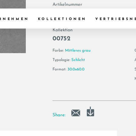
Artikelnummer
175111 | VIS6 36M
RNEHMEN
KOLLEKTIONEN
VERTRIEBSN
Kollektion
00752
Farbe:
Mittleres grau
Typologie:
Schlicht
Format:
30.0x60.0
Share: