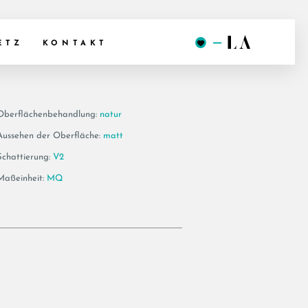
G RM
ETZ
KONTAKT
Oberflächenbehandlung:
natur
Aussehen der Oberfläche:
matt
Schattierung:
V2
Maßeinheit:
MQ