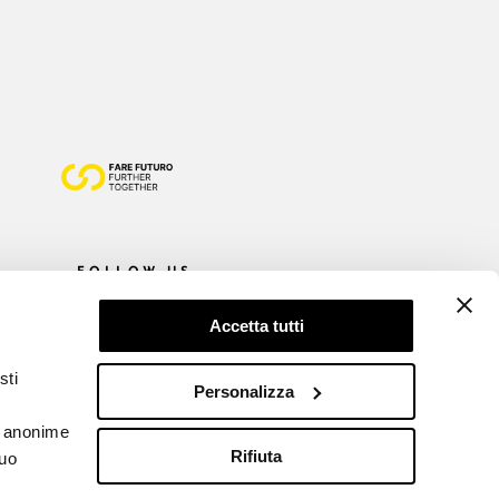
FOLLOW US
Accetta tutti
sti
Personalizza
he anonime
Rifiuta
tuo