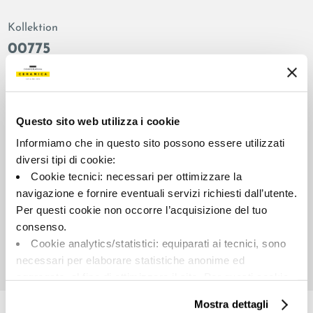
Kollektion
00775
Farbe:
Oberflächenbehandlung:
Elfenbein
natur
Typologie:
Aussehen der Oberfläche:
Questo sito web utilizza i cookie
Schlicht
matt
Informiamo che in questo sito possono essere utilizzati
Format:
Schattierung:
diversi tipi di cookie:
60.0x60.0
V2
Cookie tecnici: necessari per ottimizzare la
Maßeinheit:
navigazione e fornire eventuali servizi richiesti dall’utente.
MQ
Per questi cookie non occorre l’acquisizione del tuo
consenso.
Cookie analytics/statistici: equiparati ai tecnici, sono
necessari per elaborare statistiche anonime ed
aggregate, al fine di ottimizzare il sito. Per questi cookie
Share:
non occorre l’acquisizione del tuo consenso.
Mostra dettagli
Cookie di profilazione/marketing: sono utilizzati, solo