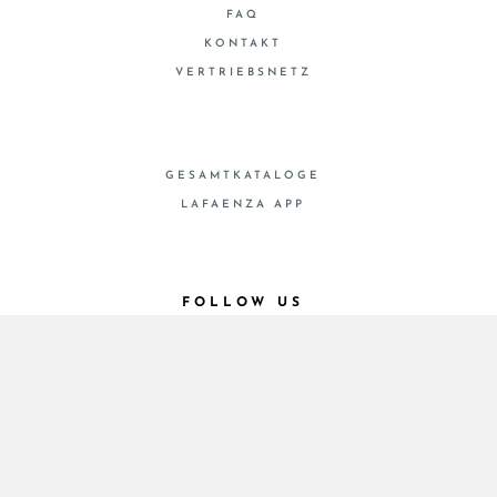
FAQ
KONTAKT
VERTRIEBSNETZ
GESAMTKATALOGE
LAFAENZA APP
FOLLOW US
© 2026 - Cooperativa Ceramica d’Imola
P.IVA IT00498281203 C.F. E REG. IMPR. BO
00286900378 R.E.A. BO 5545