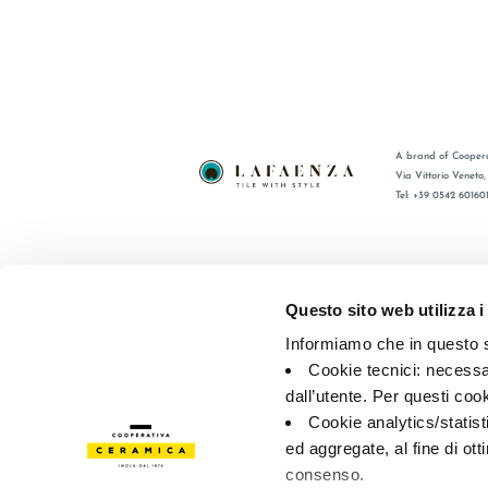
A brand of Coopera
Via Vittorio Veneto
Tel: +39 0542 60160
BRAND
FAQ
ZERTIFIZIERUNG
KONTAKT
Questo sito web utilizza i
KOLLECTIONEN
VERTRIE
Informiamo che in questo si
Cookie tecnici: necessar
© 2026 - Cooperativa Ceramica d’Imola
P.IVA IT00498281203 
dall’utente. Per questi coo
Privacy Policy
—
Cookie policy
—
Privacy preferences
Cookie analytics/statist
ed aggregate, al fine di ott
consenso.