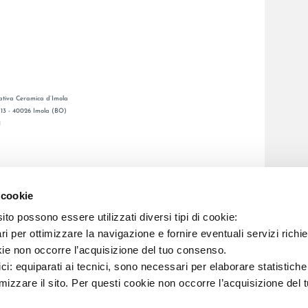
tiva Ceramica d’Imola
, 13 - 40026 Imola (BO)
1
GESAMTKATALOGE
LAFAENZA APP
 cookie
BSNETZ
to possono essere utilizzati diversi tipi di cookie:
i per ottimizzare la navigazione e fornire eventuali servizi richie
C.F. E REG. IMPR. BO 00286900378 R.E.A. BO 5545
kie non occorre l’acquisizione del tuo consenso.
ici: equiparati ai tecnici, sono necessari per elaborare statistic
imizzare il sito. Per questi cookie non occorre l’acquisizione del 