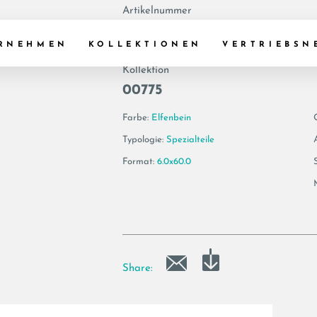
Artikelnummer
179249 | GEA6 BT
RNEHMEN
KOLLEKTIONEN
VERTRIEBSN
Kollektion
00775
Farbe:
Elfenbein
Typologie:
Spezialteile
Format:
6.0x60.0
Share: