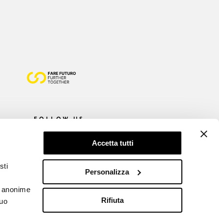
FOLLOW US
Accetta tutti
sti
Personalizza
he anonime
Rifiuta
tuo