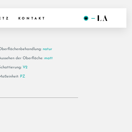
60AV
ETZ
KONTAKT
Oberflächenbehandlung:
natur
Aussehen der Oberfläche:
matt
Schattierung:
V2
Maßeinheit:
PZ