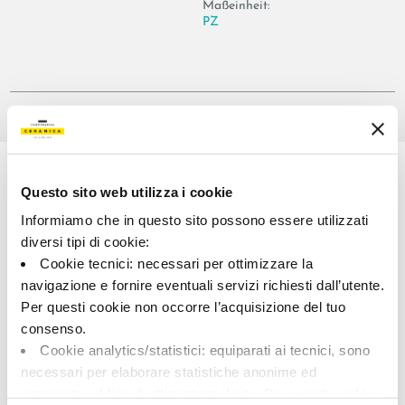
Maßeinheit:
PZ
Share:
Questo sito web utilizza i cookie
Informiamo che in questo sito possono essere utilizzati
diversi tipi di cookie:
Cookie tecnici: necessari per ottimizzare la
navigazione e fornire eventuali servizi richiesti dall’utente.
Per questi cookie non occorre l’acquisizione del tuo
consenso.
A brand of Cooperativa Ceramica d’Imola
Via Vittorio Veneto, 13 - 40026 Imola (BO)
Cookie analytics/statistici: equiparati ai tecnici, sono
Tel: +39 0542 601601
necessari per elaborare statistiche anonime ed
aggregate, al fine di ottimizzare il sito. Per questi cookie