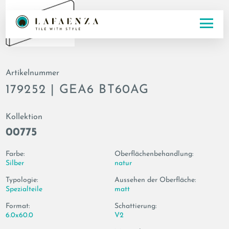
Artikelnummer
179252 | GEA6 BT60AG
Kollektion
00775
Farbe:
Oberflächenbehandlung:
Silber
natur
Typologie:
Aussehen der Oberfläche:
Spezialteile
matt
Format:
Schattierung:
6.0x60.0
V2