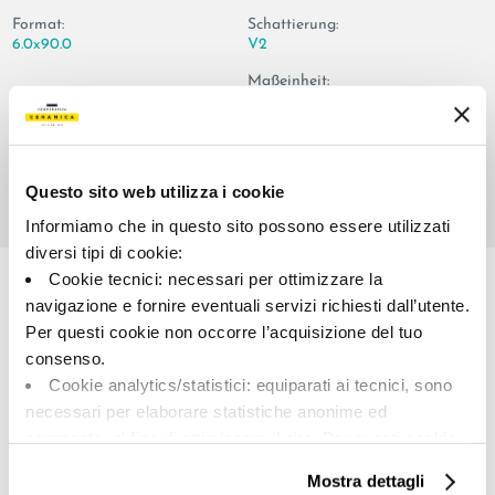
Format:
Schattierung:
6.0x90.0
V2
Maßeinheit:
PZ
Questo sito web utilizza i cookie
Informiamo che in questo sito possono essere utilizzati
Share:
diversi tipi di cookie:
Cookie tecnici: necessari per ottimizzare la
navigazione e fornire eventuali servizi richiesti dall’utente.
Per questi cookie non occorre l’acquisizione del tuo
consenso.
Cookie analytics/statistici: equiparati ai tecnici, sono
necessari per elaborare statistiche anonime ed
aggregate, al fine di ottimizzare il sito. Per questi cookie
non occorre l’acquisizione del tuo consenso.
A brand of Cooperativa Ceramica d’Imola
Mostra dettagli
Cookie di profilazione/marketing: sono utilizzati, solo