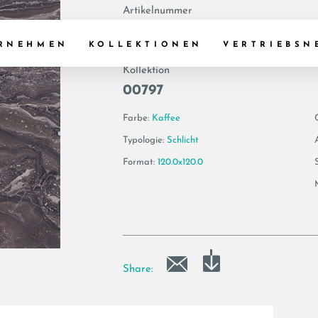
Artikelnummer
179379 | AE ORO6
RNEHMEN
KOLLEKTIONEN
VERTRIEBSN
Kollektion
00797
Farbe:
Kaffee
Typologie:
Schlicht
Format:
120.0x120.0
Share: