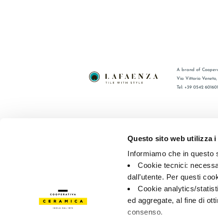
A brand of Coopera
Via Vittorio Veneto
Tel: +39 0542 60160
BRAND
FAQ
ZERTIFIZIERUNG
KONTAKT
Questo sito web utilizza i
KOLLECTIONEN
VERTRIE
Informiamo che in questo si
Cookie tecnici: necessar
© 2026 - Cooperativa Ceramica d’Imola
P.IVA IT00498281203 
dall’utente. Per questi coo
Privacy Policy
—
Cookie policy
—
Privacy preferences
Cookie analytics/statist
ed aggregate, al fine di ott
consenso.