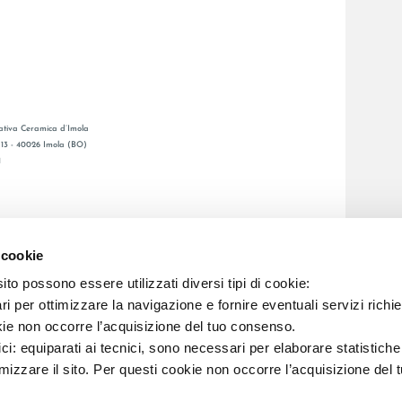
tiva Ceramica d’Imola
, 13 - 40026 Imola (BO)
1
GESAMTKATALOGE
LAFAENZA APP
 cookie
BSNETZ
to possono essere utilizzati diversi tipi di cookie:
i per ottimizzare la navigazione e fornire eventuali servizi richie
C.F. E REG. IMPR. BO 00286900378 R.E.A. BO 5545
kie non occorre l’acquisizione del tuo consenso.
ici: equiparati ai tecnici, sono necessari per elaborare statistic
imizzare il sito. Per questi cookie non occorre l’acquisizione del 