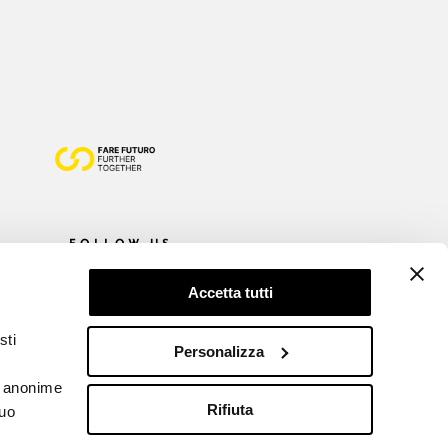
FOLLOW US
Accetta tutti
sti
Personalizza
he anonime
Rifiuta
tuo