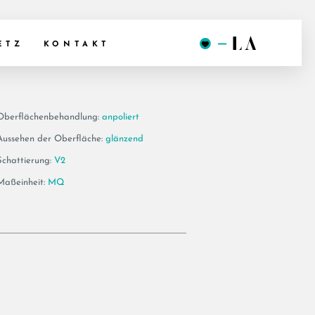
 120 LP
ETZ
KONTAKT
Oberflächenbehandlung:
anpoliert
Aussehen der Oberfläche:
glänzend
Schattierung:
V2
Maßeinheit:
MQ