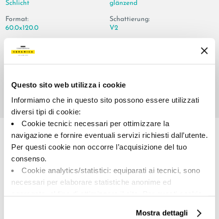
Schlicht
glänzend
Format:
Schattierung:
60.0x120.0
V2
Maßeinheit:
MQ
Questo sito web utilizza i cookie
Informiamo che in questo sito possono essere utilizzati
diversi tipi di cookie:
Share:
Cookie tecnici: necessari per ottimizzare la
navigazione e fornire eventuali servizi richiesti dall’utente.
Per questi cookie non occorre l’acquisizione del tuo
consenso.
Cookie analytics/statistici: equiparati ai tecnici, sono
necessari per elaborare statistiche anonime ed
aggregate, al fine di ottimizzare il sito. Per questi cookie
non occorre l’acquisizione del tuo consenso.
Mostra dettagli
Cookie di profilazione/marketing: sono utilizzati, solo
A brand of Cooperativa Ceramica d’Imola