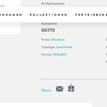
Artikelnummer
179640 | GEA GP
RNEHMEN
KOLLEKTIONEN
VERTRIEBSN
Kollektion
00775
Farbe:
Elfenbein
Typologie:
Spezialteile
Format:
20.0x60.0
Share: