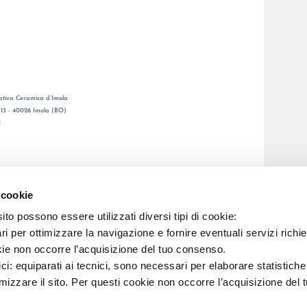
tiva Ceramica d’Imola
, 13 - 40026 Imola (BO)
1
GESAMTKATALOGE
LAFAENZA APP
 cookie
BSNETZ
to possono essere utilizzati diversi tipi di cookie:
i per ottimizzare la navigazione e fornire eventuali servizi richie
C.F. E REG. IMPR. BO 00286900378 R.E.A. BO 5545
kie non occorre l’acquisizione del tuo consenso.
ici: equiparati ai tecnici, sono necessari per elaborare statistic
imizzare il sito. Per questi cookie non occorre l’acquisizione del 