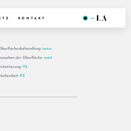
60AV AS
ETZ
KONTAKT
Oberflächenbehandlung:
natur
Aussehen der Oberfläche:
matt
Schattierung:
V2
Maßeinheit:
PZ