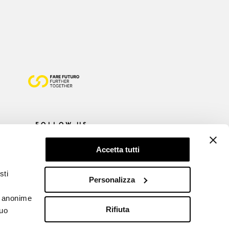
FOLLOW US
Accetta tutti
sti
Personalizza
he anonime
Rifiuta
tuo