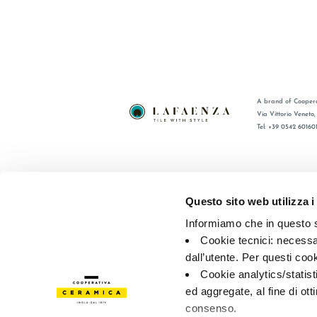
A brand of Coopera
Via Vittorio Veneto
Tel: +39 0542 60160
BRAND
FAQ
ZERTIFIZIERUNG
KONTAKT
Questo sito web utilizza i
KOLLECTIONEN
VERTRIE
Informiamo che in questo si
Cookie tecnici: necessar
© 2026 - Cooperativa Ceramica d’Imola
P.IVA IT00498281203 
dall’utente. Per questi coo
Privacy Policy
—
Cookie policy
—
Privacy preferences
Cookie analytics/statist
ed aggregate, al fine di ott
consenso.