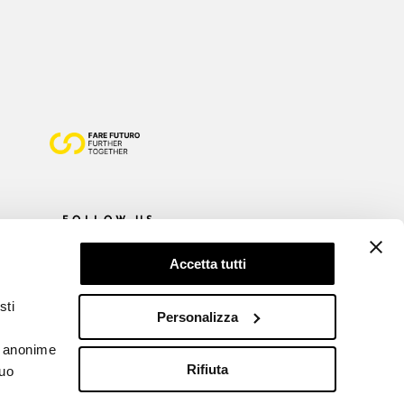
FOLLOW US
Accetta tutti
sti
Personalizza
he anonime
Rifiuta
tuo