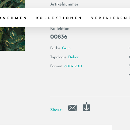
Artikelnummer
180046 | TROPICA
RNEHMEN
KOLLEKTIONEN
VERTRIEBSN
Kollektion
00836
Farbe:
Grün
Typologie:
Dekor
Format:
60.0x120.0
Share: