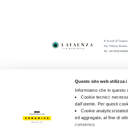
A brand of Coopera
Via Vittorio Veneto
Tel: +39 0542 60160
BRAND
FAQ
ZERTIFIZIERUNG
KONTAKT
Questo sito web utilizza i
KOLLECTIONEN
VERTRIE
Informiamo che in questo si
Cookie tecnici: necessar
© 2026 - Cooperativa Ceramica d’Imola
P.IVA IT00498281203 
dall’utente. Per questi coo
Privacy Policy
—
Cookie policy
—
Privacy preferences
Cookie analytics/statist
ed aggregate, al fine di ott
consenso.