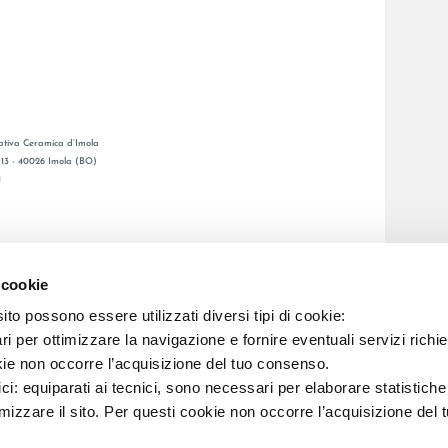
tiva Ceramica d’Imola
, 13 - 40026 Imola (BO)
1
GESAMTKATALOGE
LAFAENZA APP
 cookie
BSNETZ
to possono essere utilizzati diversi tipi di cookie:
i per ottimizzare la navigazione e fornire eventuali servizi richie
C.F. E REG. IMPR. BO 00286900378 R.E.A. BO 5545
kie non occorre l’acquisizione del tuo consenso.
ici: equiparati ai tecnici, sono necessari per elaborare statistic
imizzare il sito. Per questi cookie non occorre l’acquisizione del 