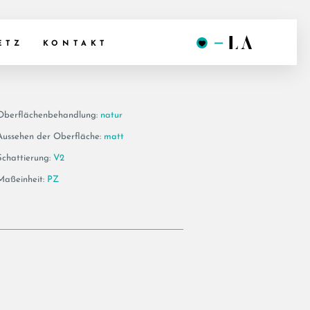
LIA6 12
ETZ
KONTAKT
Oberflächenbehandlung:
natur
Aussehen der Oberfläche:
matt
Schattierung:
V2
Maßeinheit:
PZ