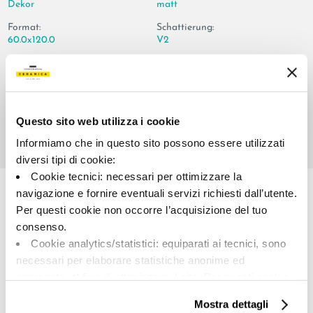
Dekor
matt
Format:
Schattierung:
60.0x120.0
V2
Maßeinheit:
PZ
Questo sito web utilizza i cookie
Informiamo che in questo sito possono essere utilizzati
diversi tipi di cookie:
Share:
Cookie tecnici: necessari per ottimizzare la
navigazione e fornire eventuali servizi richiesti dall’utente.
Per questi cookie non occorre l’acquisizione del tuo
consenso.
Cookie analytics/statistici: equiparati ai tecnici, sono
necessari per elaborare statistiche anonime ed
aggregate, al fine di ottimizzare il sito. Per questi cookie
non occorre l’acquisizione del tuo consenso.
Mostra dettagli
Cookie di profilazione/marketing: sono utilizzati, solo
A brand of Cooperativa Ceramica d’Imola