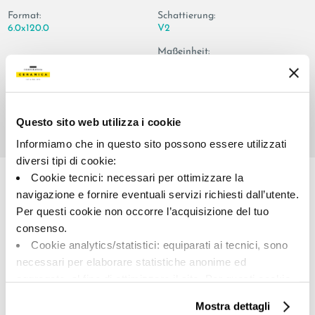
Format:
Schattierung:
6.0x120.0
V2
Maßeinheit:
PZ
Questo sito web utilizza i cookie
Informiamo che in questo sito possono essere utilizzati
Share:
diversi tipi di cookie:
Cookie tecnici: necessari per ottimizzare la
navigazione e fornire eventuali servizi richiesti dall’utente.
Per questi cookie non occorre l’acquisizione del tuo
consenso.
Cookie analytics/statistici: equiparati ai tecnici, sono
necessari per elaborare statistiche anonime ed
aggregate, al fine di ottimizzare il sito. Per questi cookie
non occorre l’acquisizione del tuo consenso.
A brand of Cooperativa Ceramica d’Imola
Mostra dettagli
Cookie di profilazione/marketing: sono utilizzati, solo