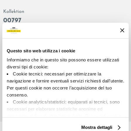
Kollektion
00797
Farbe:
Oberflächenbehandlung:
Blau
anpoliert
Typologie:
Aussehen der Oberfläche:
Questo sito web utilizza i cookie
Schlicht
glänzend
Informiamo che in questo sito possono essere utilizzati
Format:
Schattierung:
diversi tipi di cookie:
120.0x120.0
V2
Cookie tecnici: necessari per ottimizzare la
Maßeinheit:
navigazione e fornire eventuali servizi richiesti dall’utente.
MQ
Per questi cookie non occorre l’acquisizione del tuo
consenso.
Cookie analytics/statistici: equiparati ai tecnici, sono
necessari per elaborare statistiche anonime ed
aggregate, al fine di ottimizzare il sito. Per questi cookie
Share:
non occorre l’acquisizione del tuo consenso.
Mostra dettagli
Cookie di profilazione/marketing: sono utilizzati, solo