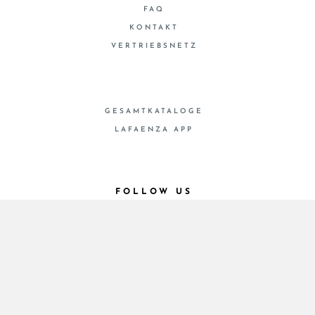
FAQ
KONTAKT
VERTRIEBSNETZ
GESAMTKATALOGE
LAFAENZA APP
FOLLOW US
© 2026 - Cooperativa Ceramica d’Imola
P.IVA IT00498281203 C.F. E REG. IMPR. BO
00286900378 R.E.A. BO 5545