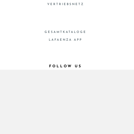
VERTRIEBSNETZ
GESAMTKATALOGE
LAFAENZA APP
FOLLOW US
© 2026 - Cooperativa Ceramica d’Imola
P.IVA IT00498281203 C.F. E REG. IMPR. BO
00286900378 R.E.A. BO 5545
Privacy Policy
—
Cookie policy
—
Privacy preferences