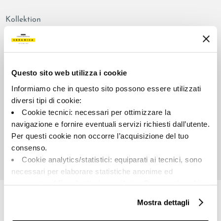
Kollektion
00797
Farbe:
Aussehen der Oberfläche:
Weiß
mattiert
Questo sito web utilizza i cookie
Typologie:
Schattierung:
Informiamo che in questo sito possono essere utilizzati
Schlicht
V2
diversi tipi di cookie:
Format:
Maßeinheit:
Cookie tecnici: necessari per ottimizzare la
60.0x120.0
MQ
navigazione e fornire eventuali servizi richiesti dall’utente.
Per questi cookie non occorre l’acquisizione del tuo
consenso.
Cookie analytics/statistici: equiparati ai tecnici, sono
necessari per elaborare statistiche anonime ed
Share:
aggregate, al fine di ottimizzare il sito. Per questi cookie
non occorre l’acquisizione del tuo consenso.
Mostra dettagli
Cookie di profilazione/marketing: sono utilizzati, solo
previo tuo consenso, per esaminare le tue abitudini di