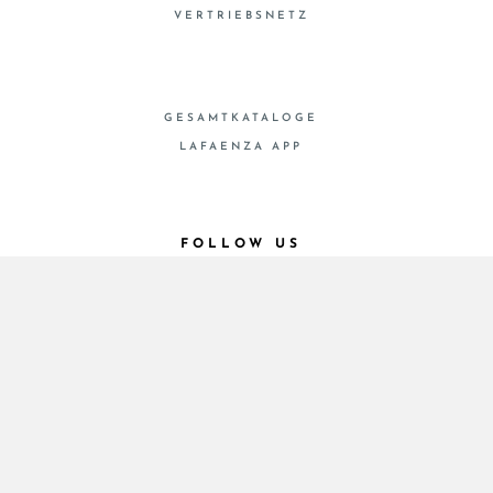
VERTRIEBSNETZ
GESAMTKATALOGE
LAFAENZA APP
FOLLOW US
© 2026 - Cooperativa Ceramica d’Imola
P.IVA IT00498281203 C.F. E REG. IMPR. BO
00286900378 R.E.A. BO 5545
Privacy Policy
—
Cookie policy
—
Privacy preferences