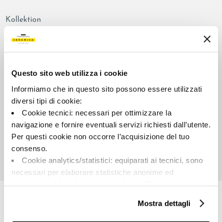
Kollektion
00886
Farbe:
Aussehen der Oberfläche:
Almond
mattiert
Questo sito web utilizza i cookie
Typologie:
Schattierung:
Informiamo che in questo sito possono essere utilizzati
Schlicht
V2
diversi tipi di cookie:
Format:
Maßeinheit:
Cookie tecnici: necessari per ottimizzare la
120.0x120.0
MQ
navigazione e fornire eventuali servizi richiesti dall’utente.
Per questi cookie non occorre l’acquisizione del tuo
consenso.
Cookie analytics/statistici: equiparati ai tecnici, sono
necessari per elaborare statistiche anonime ed
Share:
aggregate, al fine di ottimizzare il sito. Per questi cookie
non occorre l’acquisizione del tuo consenso.
Mostra dettagli
Cookie di profilazione/marketing: sono utilizzati, solo
previo tuo consenso, per esaminare le tue abitudini di