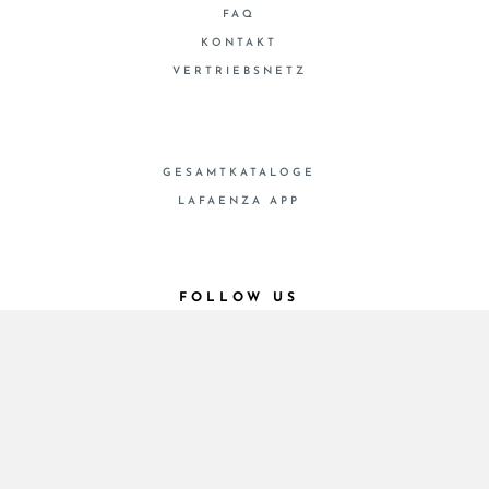
FAQ
KONTAKT
VERTRIEBSNETZ
GESAMTKATALOGE
LAFAENZA APP
FOLLOW US
© 2026 - Cooperativa Ceramica d’Imola
P.IVA IT00498281203 C.F. E REG. IMPR. BO
00286900378 R.E.A. BO 5545