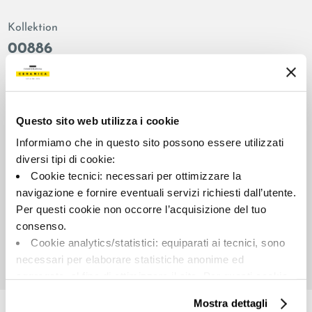
Kollektion
00886
Farbe:
Oberflächenbehandlung:
Almond
natur
Typologie:
Aussehen der Oberfläche:
Questo sito web utilizza i cookie
Schlicht
matt
Informiamo che in questo sito possono essere utilizzati
Format:
Schattierung:
diversi tipi di cookie:
90.0x90.0
V2
Cookie tecnici: necessari per ottimizzare la
Maßeinheit:
navigazione e fornire eventuali servizi richiesti dall’utente.
MQ
Per questi cookie non occorre l’acquisizione del tuo
consenso.
Cookie analytics/statistici: equiparati ai tecnici, sono
necessari per elaborare statistiche anonime ed
aggregate, al fine di ottimizzare il sito. Per questi cookie
Share:
non occorre l’acquisizione del tuo consenso.
Mostra dettagli
Cookie di profilazione/marketing: sono utilizzati, solo