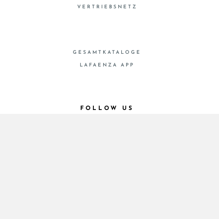
VERTRIEBSNETZ
GESAMTKATALOGE
LAFAENZA APP
FOLLOW US
© 2026 - Cooperativa Ceramica d’Imola
P.IVA IT00498281203 C.F. E REG. IMPR. BO
00286900378 R.E.A. BO 5545
Privacy Policy
—
Cookie policy
—
Privacy preferences