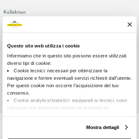
Kollektion
00887
Farbe:
Aussehen der Oberfläche:
Beige
mattiert
Questo sito web utilizza i cookie
Typologie:
Schattierung:
Informiamo che in questo sito possono essere utilizzati
Schlicht
V2
diversi tipi di cookie:
Format:
Maßeinheit:
Cookie tecnici: necessari per ottimizzare la
60.0x60.0
MQ
navigazione e fornire eventuali servizi richiesti dall’utente.
Per questi cookie non occorre l’acquisizione del tuo
consenso.
Cookie analytics/statistici: equiparati ai tecnici, sono
necessari per elaborare statistiche anonime ed
Share:
aggregate, al fine di ottimizzare il sito. Per questi cookie
non occorre l’acquisizione del tuo consenso.
Mostra dettagli
Cookie di profilazione/marketing: sono utilizzati, solo
previo tuo consenso, per esaminare le tue abitudini di