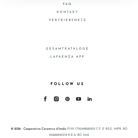
FAQ
KONTAKT
VERTRIEBSNETZ
GESAMTKATALOGE
LAFAENZA APP
FOLLOW US
© 2026 - Cooperativa Ceramica d’Imola
P.IVA IT00498281203 C.F. E REG. IMPR. BO
00286900378 R.E.A. BO 5545