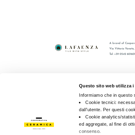
A brand of Coopera
Via Vittorio Veneto
Tel: +39 0542 60160
BRAND
FAQ
ZERTIFIZIERUNG
KONTAKT
Questo sito web utilizza i
KOLLECTIONEN
VERTRIE
Informiamo che in questo si
Cookie tecnici: necessar
© 2026 - Cooperativa Ceramica d’Imola
P.IVA IT00498281203 
dall’utente. Per questi coo
Privacy Policy
—
Cookie policy
—
Privacy preferences
Cookie analytics/statist
ed aggregate, al fine di ott
consenso.