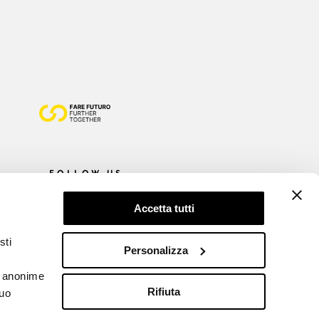
FOLLOW US
Accetta tutti
sti
Personalizza
he anonime
Rifiuta
tuo