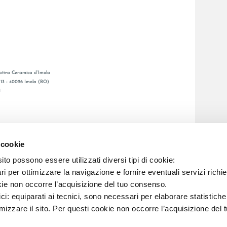
tiva Ceramica d’Imola
, 13 - 40026 Imola (BO)
1
GESAMTKATALOGE
LAFAENZA APP
 cookie
BSNETZ
to possono essere utilizzati diversi tipi di cookie:
i per ottimizzare la navigazione e fornire eventuali servizi richie
C.F. E REG. IMPR. BO 00286900378 R.E.A. BO 5545
kie non occorre l’acquisizione del tuo consenso.
ici: equiparati ai tecnici, sono necessari per elaborare statistic
imizzare il sito. Per questi cookie non occorre l’acquisizione del 