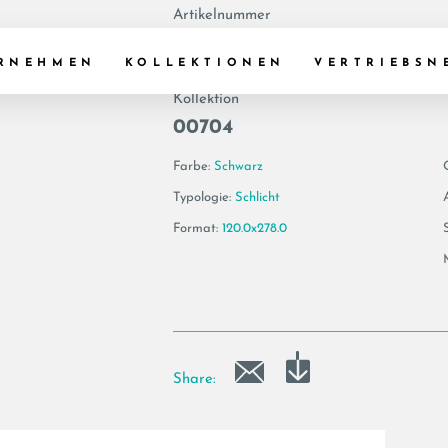
Artikelnummer
188389 | TREX6 2
RNEHMEN
KOLLEKTIONEN
VERTRIEBSN
Kollektion
00704
Farbe:
Schwarz
Typologie:
Schlicht
Format:
120.0x278.0
Share: