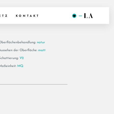
78N RM
ETZ
KONTAKT
Oberflächenbehandlung:
natur
Aussehen der Oberfläche:
matt
Schattierung:
V2
Maßeinheit:
MQ