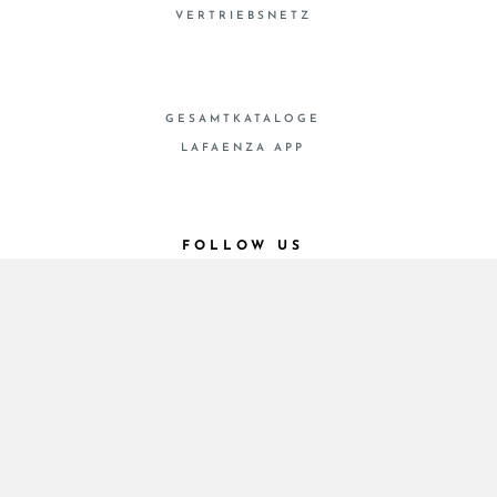
VERTRIEBSNETZ
GESAMTKATALOGE
LAFAENZA APP
FOLLOW US
© 2026 - Cooperativa Ceramica d’Imola
P.IVA IT00498281203 C.F. E REG. IMPR. BO
00286900378 R.E.A. BO 5545
Privacy Policy
—
Cookie policy
—
Privacy preferences