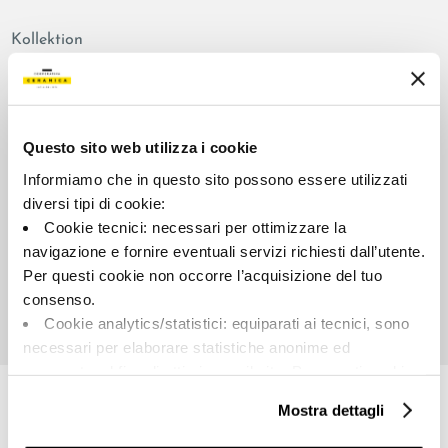
Kollektion
00797
Farbe:
Aussehen der Oberfläche:
Blau
glänzend, mattiert
Questo sito web utilizza i cookie
Typologie:
Schattierung:
Informiamo che in questo sito possono essere utilizzati
Schlicht
V2
diversi tipi di cookie:
Format:
Maßeinheit:
Cookie tecnici: necessari per ottimizzare la
30.0x30.0
MQ
navigazione e fornire eventuali servizi richiesti dall’utente.
Per questi cookie non occorre l’acquisizione del tuo
consenso.
Cookie analytics/statistici: equiparati ai tecnici, sono
necessari per elaborare statistiche anonime ed
Share:
aggregate, al fine di ottimizzare il sito. Per questi cookie
non occorre l’acquisizione del tuo consenso.
Mostra dettagli
Cookie di profilazione/marketing: sono utilizzati, solo
previo tuo consenso, per esaminare le tue abitudini di