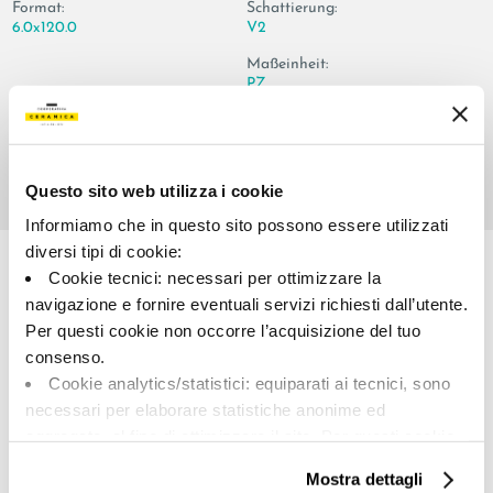
Format:
Schattierung:
6.0x120.0
V2
Maßeinheit:
PZ
Questo sito web utilizza i cookie
Informiamo che in questo sito possono essere utilizzati
Share:
diversi tipi di cookie:
Cookie tecnici: necessari per ottimizzare la
navigazione e fornire eventuali servizi richiesti dall’utente.
Per questi cookie non occorre l’acquisizione del tuo
consenso.
Cookie analytics/statistici: equiparati ai tecnici, sono
necessari per elaborare statistiche anonime ed
aggregate, al fine di ottimizzare il sito. Per questi cookie
A brand of Cooperativa Ceramica d’Imola
non occorre l’acquisizione del tuo consenso.
Mostra dettagli
Via Vittorio Veneto, 13 - 40026 Imola (BO)
Cookie di profilazione/marketing: sono utilizzati, solo