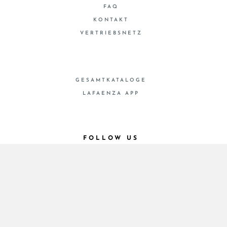
FAQ
KONTAKT
VERTRIEBSNETZ
GESAMTKATALOGE
LAFAENZA APP
FOLLOW US
© 2026 - Cooperativa Ceramica d’Imola
P.IVA IT00498281203 C.F. E REG. IMPR. BO
00286900378 R.E.A. BO 5545