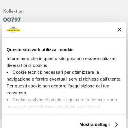
Kollektion
00797
Farbe:
Oberflächenbehandlung:
Weiß
anpoliert
Typologie:
Aussehen der Oberfläche:
Questo sito web utilizza i cookie
Dekor
glänzend
Informiamo che in questo sito possono essere utilizzati
Format:
Schattierung:
diversi tipi di cookie:
120.0x278.0
V2
Cookie tecnici: necessari per ottimizzare la
Maßeinheit:
navigazione e fornire eventuali servizi richiesti dall’utente.
PZ
Per questi cookie non occorre l’acquisizione del tuo
consenso.
Cookie analytics/statistici: equiparati ai tecnici, sono
necessari per elaborare statistiche anonime ed
aggregate, al fine di ottimizzare il sito. Per questi cookie
Share:
non occorre l’acquisizione del tuo consenso.
Mostra dettagli
Cookie di profilazione/marketing: sono utilizzati, solo