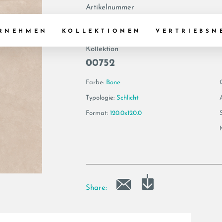
Artikelnummer
191243 | VIS6 12
RNEHMEN
KOLLEKTIONEN
VERTRIEBSN
Kollektion
00752
Farbe:
Bone
Typologie:
Schlicht
Format:
120.0x120.0
Share: