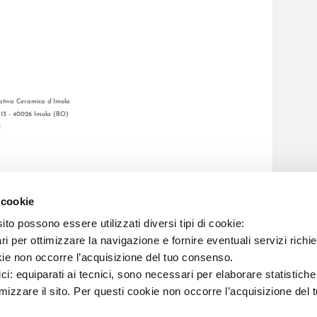
tiva Ceramica d’Imola
, 13 - 40026 Imola (BO)
1
GESAMTKATALOGE
LAFAENZA APP
 cookie
BSNETZ
to possono essere utilizzati diversi tipi di cookie:
i per ottimizzare la navigazione e fornire eventuali servizi richie
C.F. E REG. IMPR. BO 00286900378 R.E.A. BO 5545
kie non occorre l’acquisizione del tuo consenso.
ici: equiparati ai tecnici, sono necessari per elaborare statistic
imizzare il sito. Per questi cookie non occorre l’acquisizione del 