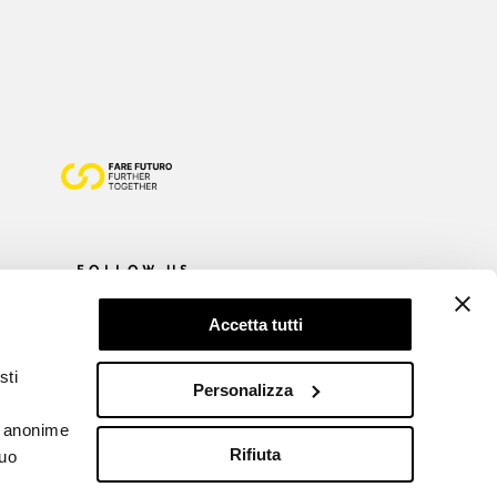
FOLLOW US
Accetta tutti
sti
Personalizza
he anonime
Rifiuta
tuo