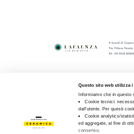
A brand of Coopera
Via Vittorio Veneto
Tel: +39 0542 60160
BRAND
FAQ
ZERTIFIZIERUNG
KONTAKT
Questo sito web utilizza i
KOLLECTIONEN
VERTRIE
Informiamo che in questo si
Cookie tecnici: necessar
© 2026 - Cooperativa Ceramica d’Imola
P.IVA IT00498281203 
dall’utente. Per questi coo
Privacy Policy
—
Cookie policy
—
Privacy preferences
Cookie analytics/statist
ed aggregate, al fine di ott
consenso.