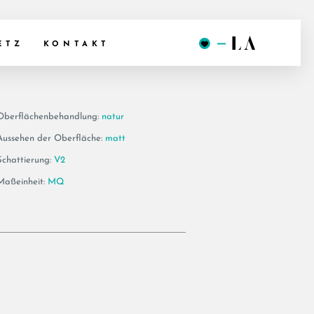
0BN RM
ETZ
KONTAKT
Oberflächenbehandlung:
natur
Aussehen der Oberfläche:
matt
Schattierung:
V2
Maßeinheit:
MQ