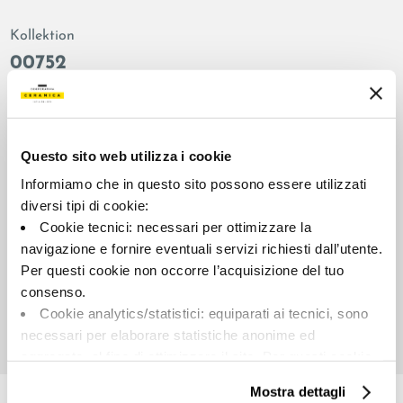
Kollektion
00752
Farbe:
Oberflächenbehandlung:
Phard
natur
Typologie:
Aussehen der Oberfläche:
Questo sito web utilizza i cookie
Schlicht
matt
Informiamo che in questo sito possono essere utilizzati
Format:
Schattierung:
diversi tipi di cookie:
60.0x120.0
V2
Cookie tecnici: necessari per ottimizzare la
Maßeinheit:
navigazione e fornire eventuali servizi richiesti dall’utente.
MQ
Per questi cookie non occorre l’acquisizione del tuo
consenso.
Cookie analytics/statistici: equiparati ai tecnici, sono
necessari per elaborare statistiche anonime ed
aggregate, al fine di ottimizzare il sito. Per questi cookie
Share:
non occorre l’acquisizione del tuo consenso.
Mostra dettagli
Cookie di profilazione/marketing: sono utilizzati, solo