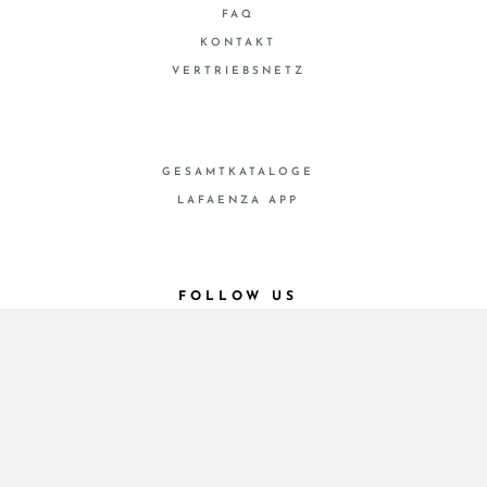
FAQ
KONTAKT
VERTRIEBSNETZ
GESAMTKATALOGE
LAFAENZA APP
FOLLOW US
© 2026 - Cooperativa Ceramica d’Imola
P.IVA IT00498281203 C.F. E REG. IMPR. BO
00286900378 R.E.A. BO 5545