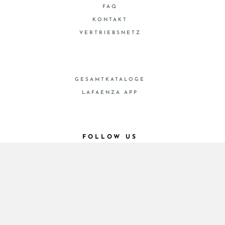
FAQ
KONTAKT
VERTRIEBSNETZ
GESAMTKATALOGE
LAFAENZA APP
FOLLOW US
© 2026 - Cooperativa Ceramica d’Imola
P.IVA IT00498281203 C.F. E REG. IMPR. BO
00286900378 R.E.A. BO 5545