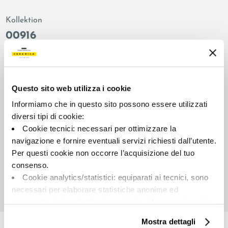
Kollektion
00916
Farbe:
Oberflächenbehandlung:
Grau
natur
Typologie:
Aussehen der Oberfläche:
Questo sito web utilizza i cookie
Schlicht
matt
Informiamo che in questo sito possono essere utilizzati
Format:
Schattierung:
diversi tipi di cookie:
120.0x120.0
V2
Cookie tecnici: necessari per ottimizzare la
Maßeinheit:
navigazione e fornire eventuali servizi richiesti dall’utente.
MQ
Per questi cookie non occorre l’acquisizione del tuo
consenso.
Cookie analytics/statistici: equiparati ai tecnici, sono
necessari per elaborare statistiche anonime ed
aggregate, al fine di ottimizzare il sito. Per questi cookie
Share:
non occorre l’acquisizione del tuo consenso.
Mostra dettagli
Cookie di profilazione/marketing: sono utilizzati, solo