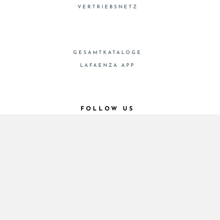
VERTRIEBSNETZ
GESAMTKATALOGE
LAFAENZA APP
FOLLOW US
© 2026 - Cooperativa Ceramica d’Imola
P.IVA IT00498281203 C.F. E REG. IMPR. BO
00286900378 R.E.A. BO 5545
Privacy Policy
—
Cookie policy
—
Privacy preferences