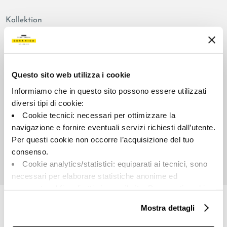
Kollektion
00797
Farbe:
Aussehen der Oberfläche:
Grün
mattiert
Questo sito web utilizza i cookie
Typologie:
Schattierung:
Informiamo che in questo sito possono essere utilizzati
Schlicht
V2
diversi tipi di cookie:
Format:
Maßeinheit:
Cookie tecnici: necessari per ottimizzare la
120.0x278.0
MQ
navigazione e fornire eventuali servizi richiesti dall’utente.
Per questi cookie non occorre l’acquisizione del tuo
consenso.
Cookie analytics/statistici: equiparati ai tecnici, sono
necessari per elaborare statistiche anonime ed
Share:
aggregate, al fine di ottimizzare il sito. Per questi cookie
non occorre l’acquisizione del tuo consenso.
Mostra dettagli
Cookie di profilazione/marketing: sono utilizzati, solo
previo tuo consenso, per esaminare le tue abitudini di