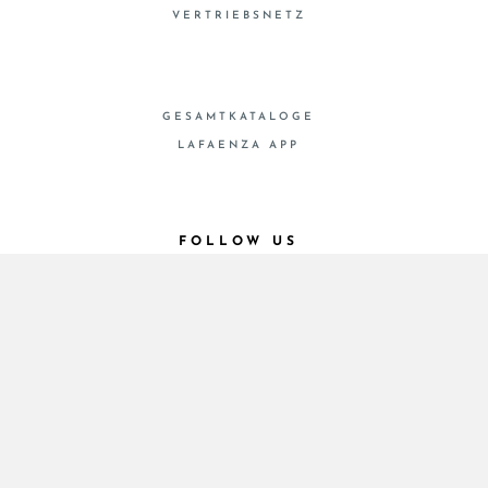
VERTRIEBSNETZ
GESAMTKATALOGE
LAFAENZA APP
FOLLOW US
© 2026 - Cooperativa Ceramica d’Imola
P.IVA IT00498281203 C.F. E REG. IMPR. BO
00286900378 R.E.A. BO 5545
Privacy Policy
—
Cookie policy
—
Privacy preferences