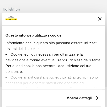
Kollektion
00797
Farbe:
Aussehen der Oberfläche:
Taubengrau
mattiert
Questo sito web utilizza i cookie
Typologie:
Schattierung:
Informiamo che in questo sito possono essere utilizzati
Schlicht
V2
diversi tipi di cookie:
Format:
Maßeinheit:
Cookie tecnici: necessari per ottimizzare la
60.0x120.0
MQ
navigazione e fornire eventuali servizi richiesti dall’utente.
Per questi cookie non occorre l’acquisizione del tuo
consenso.
Cookie analytics/statistici: equiparati ai tecnici, sono
necessari per elaborare statistiche anonime ed
Share:
aggregate, al fine di ottimizzare il sito. Per questi cookie
non occorre l’acquisizione del tuo consenso.
Mostra dettagli
Cookie di profilazione/marketing: sono utilizzati, solo
previo tuo consenso, per esaminare le tue abitudini di