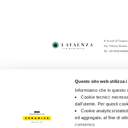
A brand of Coopera
Via Vittorio Veneto
Tel: +39 0542 60160
BRAND
FAQ
ZERTIFIZIERUNG
KONTAKT
Questo sito web utilizza i
KOLLECTIONEN
VERTRIE
Informiamo che in questo si
Cookie tecnici: necessar
© 2026 - Cooperativa Ceramica d’Imola
P.IVA IT00498281203 
dall’utente. Per questi coo
Privacy Policy
—
Cookie policy
—
Privacy preferences
Cookie analytics/statist
ed aggregate, al fine di ott
consenso.