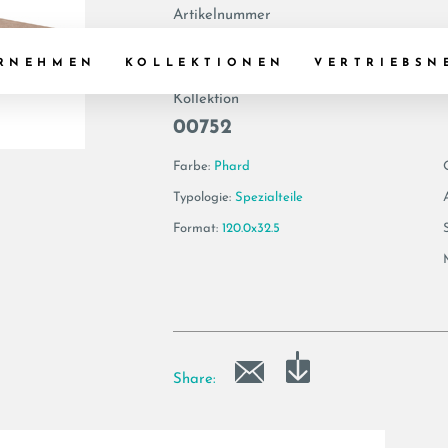
Artikelnummer
193748 | VIS6 G12
RNEHMEN
KOLLEKTIONEN
VERTRIEBSN
Kollektion
00752
Farbe:
Phard
Typologie:
Spezialteile
Format:
120.0x32.5
Share: