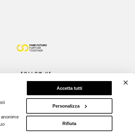
FOLLOW US
Accetta tutti
sti
Personalizza
he anonime
Rifiuta
tuo