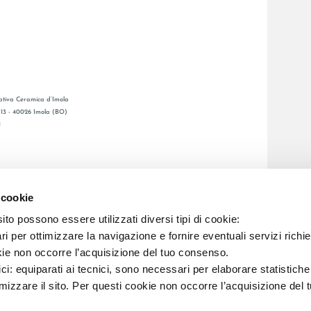
tiva Ceramica d’Imola
, 13 - 40026 Imola (BO)
1
GESAMTKATALOGE
LAFAENZA APP
 cookie
BSNETZ
to possono essere utilizzati diversi tipi di cookie:
i per ottimizzare la navigazione e fornire eventuali servizi richie
C.F. E REG. IMPR. BO 00286900378 R.E.A. BO 5545
kie non occorre l’acquisizione del tuo consenso.
ici: equiparati ai tecnici, sono necessari per elaborare statistic
imizzare il sito. Per questi cookie non occorre l’acquisizione del 