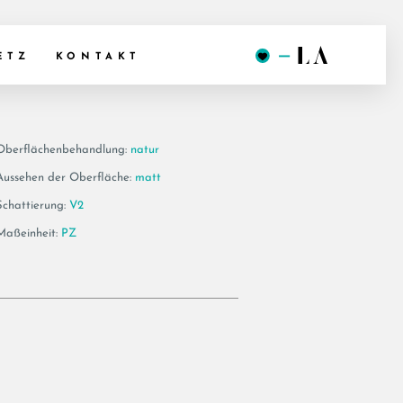
0PH
ETZ
KONTAKT
Oberflächenbehandlung:
natur
Aussehen der Oberfläche:
matt
Schattierung:
V2
Maßeinheit:
PZ