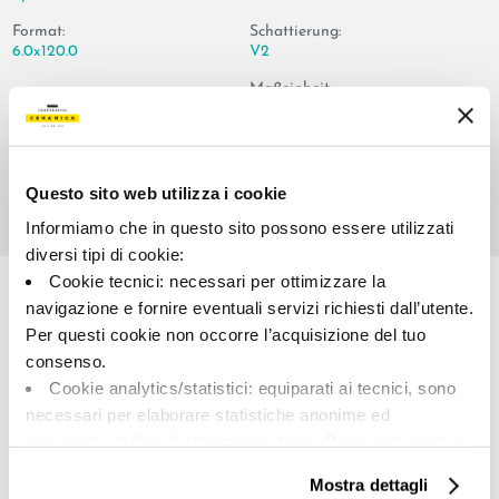
Format:
Schattierung:
6.0x120.0
V2
Maßeinheit:
PZ
Questo sito web utilizza i cookie
Informiamo che in questo sito possono essere utilizzati
Share:
diversi tipi di cookie:
Cookie tecnici: necessari per ottimizzare la
navigazione e fornire eventuali servizi richiesti dall’utente.
Per questi cookie non occorre l’acquisizione del tuo
consenso.
Cookie analytics/statistici: equiparati ai tecnici, sono
necessari per elaborare statistiche anonime ed
aggregate, al fine di ottimizzare il sito. Per questi cookie
non occorre l’acquisizione del tuo consenso.
Mostra dettagli
A brand of Cooperativa Ceramica d’Imola
Cookie di profilazione/marketing: sono utilizzati, solo