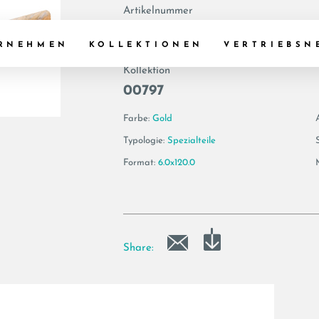
Artikelnummer
194528 | AE VEN
RNEHMEN
KOLLEKTIONEN
VERTRIEBSN
Kollektion
00797
Farbe:
Gold
Typologie:
Spezialteile
Format:
6.0x120.0
Share: