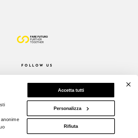
FOLLOW US
Accetta tutti
sti
Personalizza
he anonime
Rifiuta
tuo