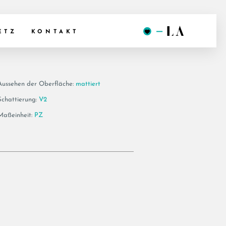
6BT120LPM
ETZ
KONTAKT
Aussehen der Oberfläche:
mattiert
Schattierung:
V2
Maßeinheit:
PZ