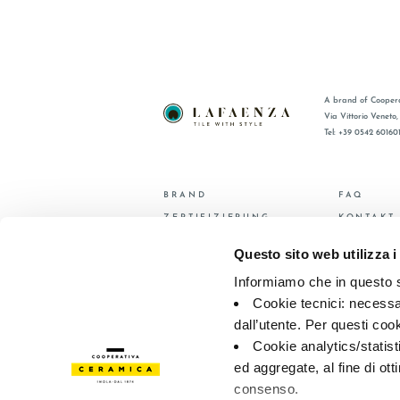
A brand of Coopera
Via Vittorio Veneto
Tel: +39 0542 60160
BRAND
FAQ
ZERTIFIZIERUNG
KONTAKT
KOLLECTIONEN
VERTRIE
Questo sito web utilizza i
Informiamo che in questo si
© 2026 - Cooperativa Ceramica d’Imola
P.IVA IT00498281203 
Privacy Policy
—
Cookie policy
—
Privacy preferences
Cookie tecnici: necessar
dall’utente. Per questi coo
Cookie analytics/statist
ed aggregate, al fine di ott
consenso.