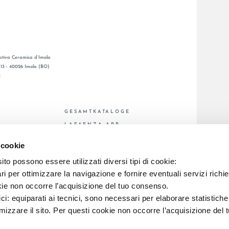
tiva Ceramica d’Imola
, 13 - 40026 Imola (BO)
1
GESAMTKATALOGE
LAFAENZA APP
BSNETZ
 cookie
to possono essere utilizzati diversi tipi di cookie:
C.F. E REG. IMPR. BO 00286900378 R.E.A. BO 5545
i per ottimizzare la navigazione e fornire eventuali servizi richie
kie non occorre l’acquisizione del tuo consenso.
ici: equiparati ai tecnici, sono necessari per elaborare statistic
imizzare il sito. Per questi cookie non occorre l’acquisizione del 