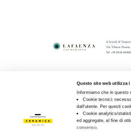
A brand of Coopera
Via Vittorio Veneto
Tel: +39 0542 60160
BRAND
FAQ
ZERTIFIZIERUNG
KONTAKT
Questo sito web utilizza i
KOLLECTIONEN
VERTRIE
Informiamo che in questo si
Cookie tecnici: necessar
© 2026 - Cooperativa Ceramica d’Imola
P.IVA IT00498281203 
dall’utente. Per questi coo
Privacy Policy
—
Cookie policy
—
Privacy preferences
Cookie analytics/statist
ed aggregate, al fine di ott
consenso.