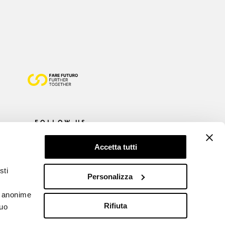
FOLLOW US
Accetta tutti
sti
Personalizza
he anonime
Rifiuta
tuo