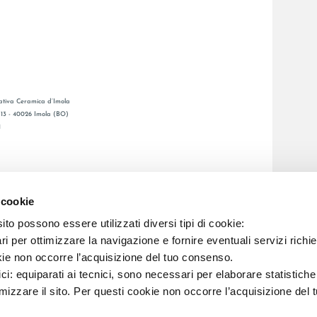
tiva Ceramica d’Imola
, 13 - 40026 Imola (BO)
1
GESAMTKATALOGE
LAFAENZA APP
 cookie
BSNETZ
to possono essere utilizzati diversi tipi di cookie:
i per ottimizzare la navigazione e fornire eventuali servizi richie
C.F. E REG. IMPR. BO 00286900378 R.E.A. BO 5545
kie non occorre l’acquisizione del tuo consenso.
ici: equiparati ai tecnici, sono necessari per elaborare statistic
imizzare il sito. Per questi cookie non occorre l’acquisizione del 