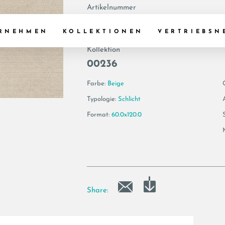
Artikelnummer
200313 | PE PLISS
RNEHMEN
KOLLEKTIONEN
VERTRIEBSN
Kollektion
00236
Farbe:
Beige
Typologie:
Schlicht
Format:
60.0x120.0
Share: