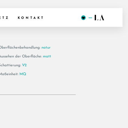
E6 12
ETZ
KONTAKT
Oberflächenbehandlung:
natur
Aussehen der Oberfläche:
matt
Schattierung:
V2
Maßeinheit:
MQ