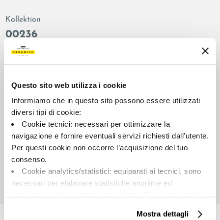
Kollektion
00236
Farbe:
Oberflächenbehandlung:
Beige
natur
Typologie:
Aussehen der Oberfläche:
Questo sito web utilizza i cookie
Schlicht
matt
Informiamo che in questo sito possono essere utilizzati
Format:
Schattierung:
diversi tipi di cookie:
30.0x30.0
V2
Cookie tecnici: necessari per ottimizzare la
Maßeinheit:
navigazione e fornire eventuali servizi richiesti dall’utente.
MQ
Per questi cookie non occorre l’acquisizione del tuo
consenso.
Cookie analytics/statistici: equiparati ai tecnici, sono
necessari per elaborare statistiche anonime ed
aggregate, al fine di ottimizzare il sito. Per questi cookie
Share:
non occorre l’acquisizione del tuo consenso.
Mostra dettagli
Cookie di profilazione/marketing: sono utilizzati, solo