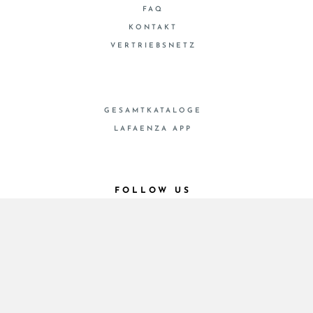
FAQ
KONTAKT
VERTRIEBSNETZ
GESAMTKATALOGE
LAFAENZA APP
FOLLOW US
© 2026 - Cooperativa Ceramica d’Imola
P.IVA IT00498281203 C.F. E REG. IMPR. BO
00286900378 R.E.A. BO 5545