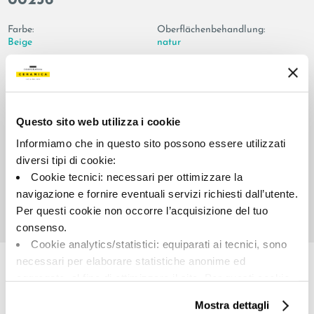
00236
Farbe:
Oberflächenbehandlung:
Beige
natur
Typologie:
Aussehen der Oberfläche:
Spezialteile
matt
Format:
Schattierung:
6.0x120.0
V2
Questo sito web utilizza i cookie
Maßeinheit:
Informiamo che in questo sito possono essere utilizzati
PZ
diversi tipi di cookie:
Cookie tecnici: necessari per ottimizzare la
navigazione e fornire eventuali servizi richiesti dall’utente.
Per questi cookie non occorre l’acquisizione del tuo
consenso.
Share:
Cookie analytics/statistici: equiparati ai tecnici, sono
necessari per elaborare statistiche anonime ed
aggregate, al fine di ottimizzare il sito. Per questi cookie
non occorre l’acquisizione del tuo consenso.
Mostra dettagli
Cookie di profilazione/marketing: sono utilizzati, solo