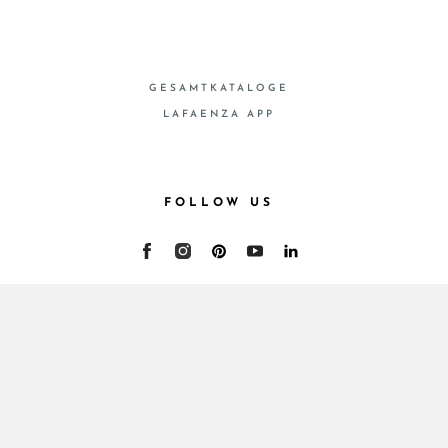
GESAMTKATALOGE
LAFAENZA APP
FOLLOW US
© 2026 - Cooperativa Ceramica d’Imola
P.IVA IT00498281203 C.F. E REG. IMPR. BO
00286900378 R.E.A. BO 5545
Privacy Policy
—
Cookie policy
—
Privacy preferences