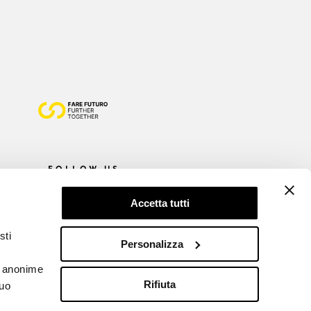
FOLLOW US
Accetta tutti
sti
Personalizza
he anonime
Rifiuta
tuo