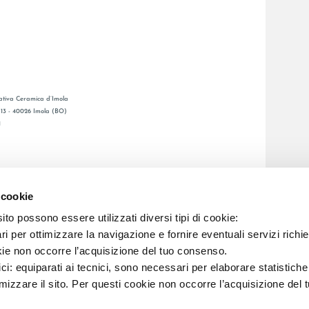
tiva Ceramica d’Imola
, 13 - 40026 Imola (BO)
1
GESAMTKATALOGE
LAFAENZA APP
 cookie
BSNETZ
to possono essere utilizzati diversi tipi di cookie:
i per ottimizzare la navigazione e fornire eventuali servizi richie
C.F. E REG. IMPR. BO 00286900378 R.E.A. BO 5545
kie non occorre l’acquisizione del tuo consenso.
ici: equiparati ai tecnici, sono necessari per elaborare statistic
imizzare il sito. Per questi cookie non occorre l’acquisizione del 