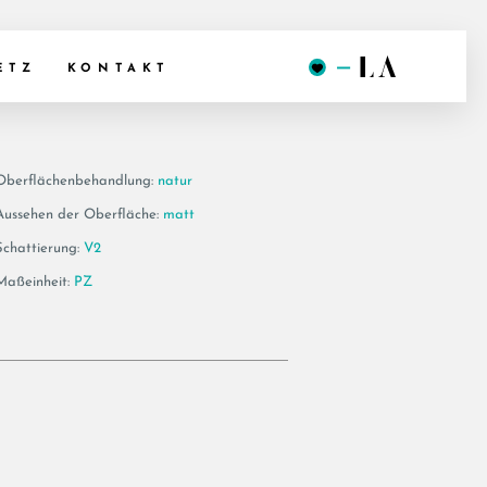
6 BT60
ETZ
KONTAKT
Oberflächenbehandlung:
natur
Aussehen der Oberfläche:
matt
Schattierung:
V2
Maßeinheit:
PZ