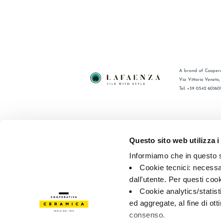
A brand of Coopera
Via Vittorio Veneto
Tel: +39 0542 60160
BRAND
FAQ
ZERTIFIZIERUNG
KONTAKT
Questo sito web utilizza i
KOLLECTIONEN
VERTRIE
Informiamo che in questo si
Cookie tecnici: necessar
© 2026 - Cooperativa Ceramica d’Imola
P.IVA IT00498281203 
dall’utente. Per questi coo
Privacy Policy
—
Cookie policy
—
Privacy preferences
Cookie analytics/statist
ed aggregate, al fine di ott
consenso.