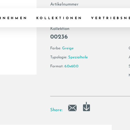
Artikelnummer
200548 | ARGENT
RNEHMEN
KOLLEKTIONEN
VERTRIEBSN
Kollektion
00236
Farbe:
Greige
Typologie:
Spezialteile
Format:
6.0x60.0
Share: