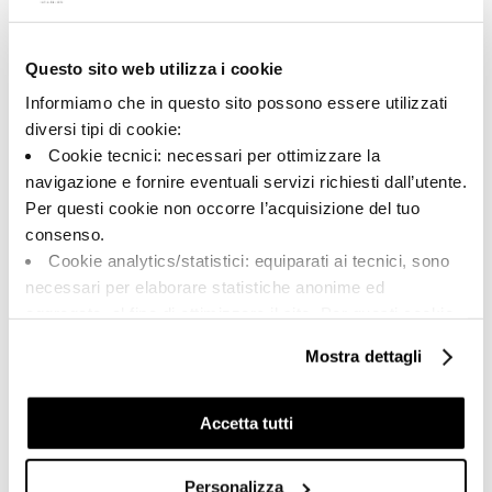
Questo sito web utilizza i cookie
A brand of Cooperativa Ceramica d’Imola
Via Vittorio Veneto, 13 - 40026 Imola (BO)
Informiamo che in questo sito possono essere utilizzati
Tel: +39 0542 601601
diversi tipi di cookie:
Cookie tecnici: necessari per ottimizzare la
navigazione e fornire eventuali servizi richiesti dall’utente.
Per questi cookie non occorre l’acquisizione del tuo
BRAND
consenso.
ZERTIFIZIERUNG
Cookie analytics/statistici: equiparati ai tecnici, sono
KOLLECTIONEN
necessari per elaborare statistiche anonime ed
aggregate, al fine di ottimizzare il sito. Per questi cookie
non occorre l’acquisizione del tuo consenso.
Mostra dettagli
Cookie di profilazione/marketing: sono utilizzati, solo
FAQ
previo tuo consenso, per esaminare le tue abitudini di
KONTAKT
navigazione e mostrarti quindi avvisi pubblicitari mirati, in
Accetta tutti
linea con le tue preferenze.
VERTRIEBSNETZ
Ti chiediamo di effettuare le tue scelte sull’utilizzo dei
Personalizza