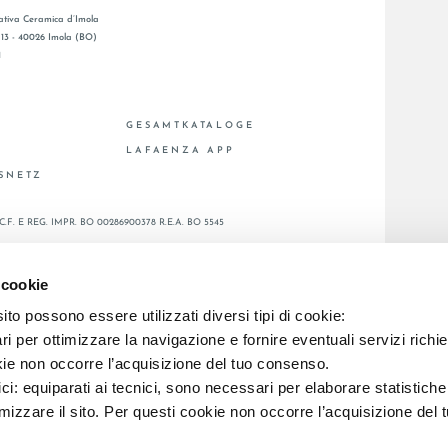
tiva Ceramica d’Imola
, 13 - 40026 Imola (BO)
1
GESAMTKATALOGE
LAFAENZA APP
BSNETZ
C.F. E REG. IMPR. BO 00286900378 R.E.A. BO 5545
 cookie
to possono essere utilizzati diversi tipi di cookie:
i per ottimizzare la navigazione e fornire eventuali servizi richie
kie non occorre l’acquisizione del tuo consenso.
ici: equiparati ai tecnici, sono necessari per elaborare statistic
imizzare il sito. Per questi cookie non occorre l’acquisizione del 