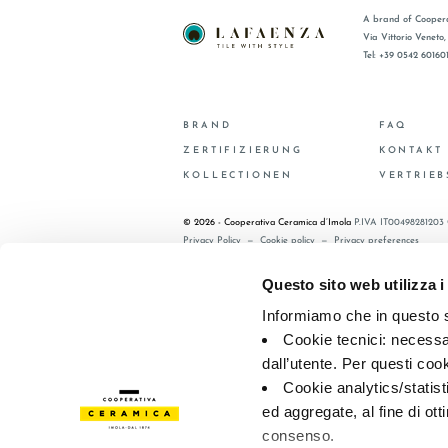
A brand of Coopera
Via Vittorio Veneto
Tel: +39 0542 60160
BRAND
FAQ
ZERTIFIZIERUNG
KONTAKT
KOLLECTIONEN
VERTRIE
© 2026 - Cooperativa Ceramica d’Imola
P.IVA IT00498281203 
Privacy Policy
—
Cookie policy
—
Privacy preferences
Questo sito web utilizza i
Informiamo che in questo si
Cookie tecnici: necessar
dall’utente. Per questi coo
Cookie analytics/statist
ed aggregate, al fine di ott
consenso.