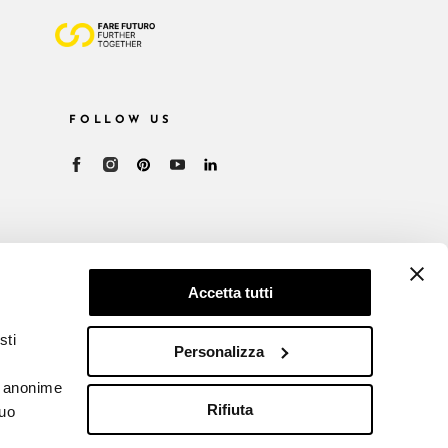
FOLLOW US
Accetta tutti
sti
Personalizza
he anonime
Rifiuta
tuo