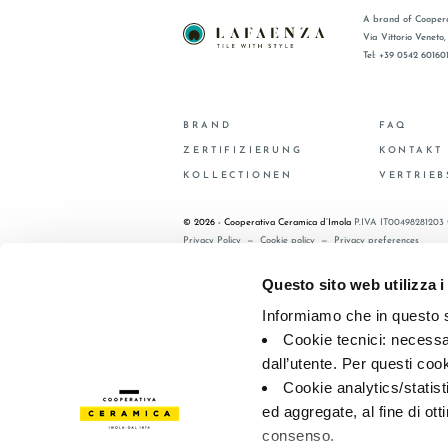
A brand of Coopera
Via Vittorio Veneto
Tel: +39 0542 60160
BRAND
FAQ
ZERTIFIZIERUNG
KONTAKT
KOLLECTIONEN
VERTRIE
© 2026 - Cooperativa Ceramica d’Imola
P.IVA IT00498281203 
Privacy Policy
—
Cookie policy
—
Privacy preferences
Questo sito web utilizza i
Informiamo che in questo si
Cookie tecnici: necessar
dall’utente. Per questi coo
Cookie analytics/statist
ed aggregate, al fine di ott
consenso.