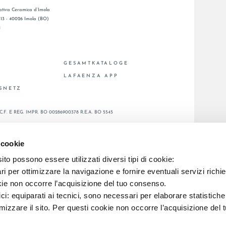
tiva Ceramica d’Imola
, 13 - 40026 Imola (BO)
1
GESAMTKATALOGE
LAFAENZA APP
BSNETZ
C.F. E REG. IMPR. BO 00286900378 R.E.A. BO 5545
 cookie
to possono essere utilizzati diversi tipi di cookie:
i per ottimizzare la navigazione e fornire eventuali servizi richie
kie non occorre l’acquisizione del tuo consenso.
ici: equiparati ai tecnici, sono necessari per elaborare statistic
imizzare il sito. Per questi cookie non occorre l’acquisizione del 