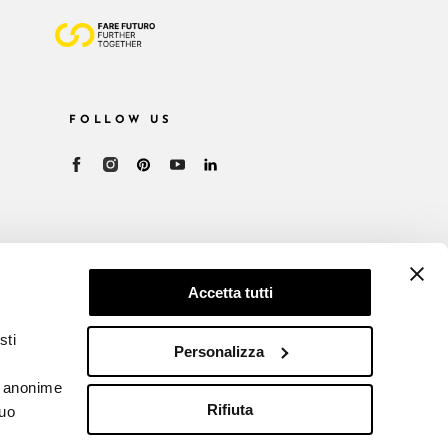
FOLLOW US
Accetta tutti
sti
Personalizza
he anonime
Rifiuta
tuo