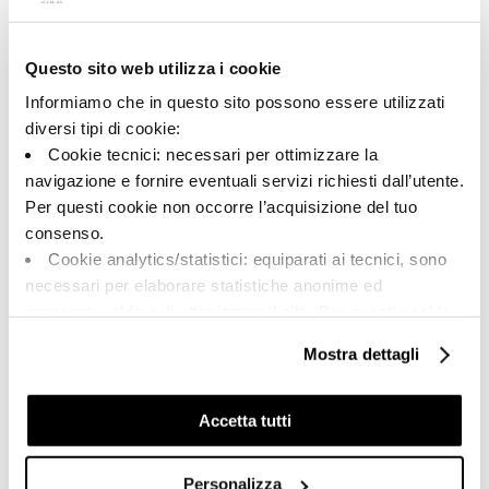
Questo sito web utilizza i cookie
A brand of Cooperativa Ceramica d’Imola
Via Vittorio Veneto, 13 - 40026 Imola (BO)
Informiamo che in questo sito possono essere utilizzati
Tel: +39 0542 601601
diversi tipi di cookie:
Cookie tecnici: necessari per ottimizzare la
navigazione e fornire eventuali servizi richiesti dall’utente.
Per questi cookie non occorre l’acquisizione del tuo
BRAND
consenso.
ZERTIFIZIERUNG
Cookie analytics/statistici: equiparati ai tecnici, sono
KOLLECTIONEN
necessari per elaborare statistiche anonime ed
aggregate, al fine di ottimizzare il sito. Per questi cookie
non occorre l’acquisizione del tuo consenso.
Mostra dettagli
Cookie di profilazione/marketing: sono utilizzati, solo
FAQ
previo tuo consenso, per esaminare le tue abitudini di
KONTAKT
navigazione e mostrarti quindi avvisi pubblicitari mirati, in
Accetta tutti
linea con le tue preferenze.
VERTRIEBSNETZ
Ti chiediamo di effettuare le tue scelte sull’utilizzo dei
Personalizza