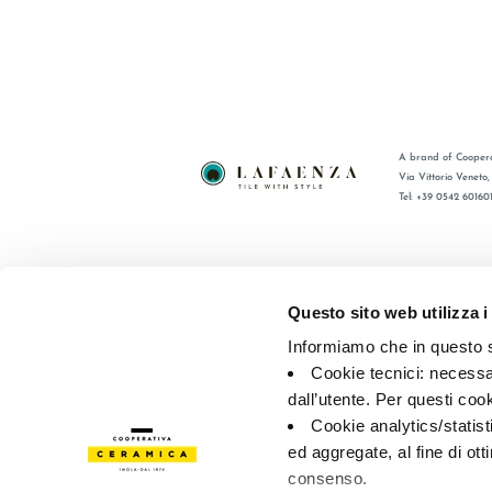
A brand of Coopera
Via Vittorio Veneto
Tel: +39 0542 60160
BRAND
FAQ
CERTIFICACIÓN
CONTACT
Questo sito web utilizza i
COLECCIONES
RED DE V
Informiamo che in questo si
Cookie tecnici: necessar
© 2026 - Cooperativa Ceramica d’Imola
P.IVA IT00498281203 
dall’utente. Per questi coo
Privacy Policy
—
Cookie policy
—
Privacy preferences
Cookie analytics/statist
ed aggregate, al fine di ott
consenso.