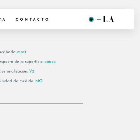
AENZA49A
TA
CONTACTO
Acabado:
matt
Aspecto de la superficie:
opaco
Destonalización:
V2
Unidad de medida:
MQ