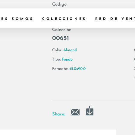
Código
155245 | COTTOF
NES SOMOS
COLECCIONES
RED DE VEN
Colección
00651
Color:
Almond
Tipo:
Fondo
Formato:
45.0x90.0
Share: