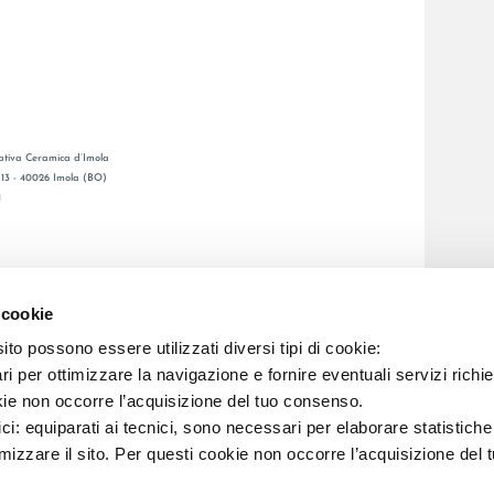
tiva Ceramica d’Imola
, 13 - 40026 Imola (BO)
1
CATALOGO GENERAL
O
LAFAENZA APP
 cookie
ENTA
to possono essere utilizzati diversi tipi di cookie:
i per ottimizzare la navigazione e fornire eventuali servizi richie
C.F. E REG. IMPR. BO 00286900378 R.E.A. BO 5545
kie non occorre l’acquisizione del tuo consenso.
ici: equiparati ai tecnici, sono necessari per elaborare statistic
imizzare il sito. Per questi cookie non occorre l’acquisizione del 