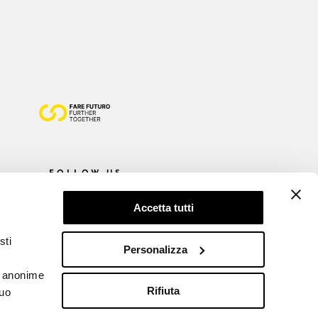
FOLLOW US
Accetta tutti
sti
Personalizza
he anonime
Rifiuta
tuo