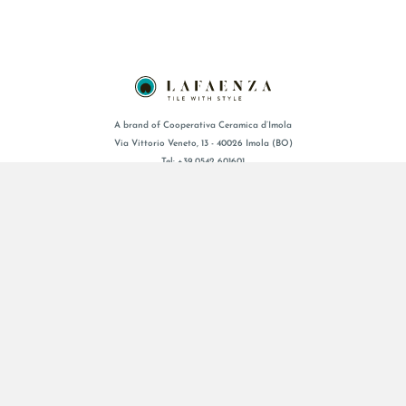
A brand of Cooperativa Ceramica d’Imola
Via Vittorio Veneto, 13 - 40026 Imola (BO)
Tel: +39 0542 601601
BRAND
CERTIFICACIÓN
COLECCIONES
FAQ