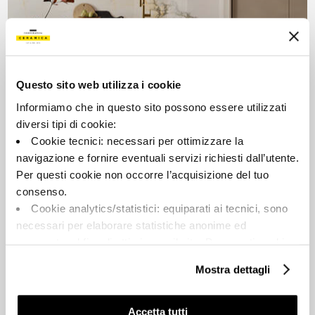
BLANCO
Look Book 2024.
Questo sito web utilizza i cookie
Informiamo che in questo sito possono essere utilizzati
diversi tipi di cookie:
Cookie tecnici: necessari per ottimizzare la
navigazione e fornire eventuali servizi richiesti dall’utente.
Per questi cookie non occorre l’acquisizione del tuo
consenso.
Cookie analytics/statistici: equiparati ai tecnici, sono
necessari per elaborare statistiche anonime ed
LASTRA
aggregate, al fine di ottimizzare il sito. Per questi cookie
non occorre l’acquisizione del tuo consenso.
Minimal hitech.
Mostra dettagli
Cookie di profilazione/marketing: sono utilizzati, solo
previo tuo consenso, per esaminare le tue abitudini di
navigazione e mostrarti quindi avvisi pubblicitari mirati, in
Accetta tutti