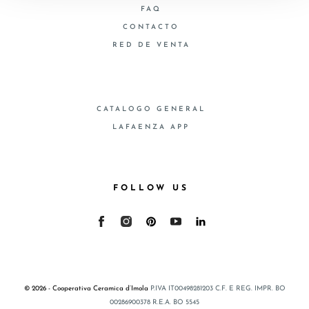
FAQ
CONTACTO
RED DE VENTA
CATALOGO GENERAL
LAFAENZA APP
FOLLOW US
© 2026 - Cooperativa Ceramica d’Imola
P.IVA IT00498281203 C.F. E REG. IMPR. BO
00286900378 R.E.A. BO 5545