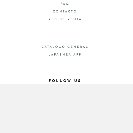
FAQ
CONTACTO
RED DE VENTA
CATALOGO GENERAL
LAFAENZA APP
FOLLOW US
© 2026 - Cooperativa Ceramica d’Imola
P.IVA IT00498281203 C.F. E REG. IMPR. BO
00286900378 R.E.A. BO 5545