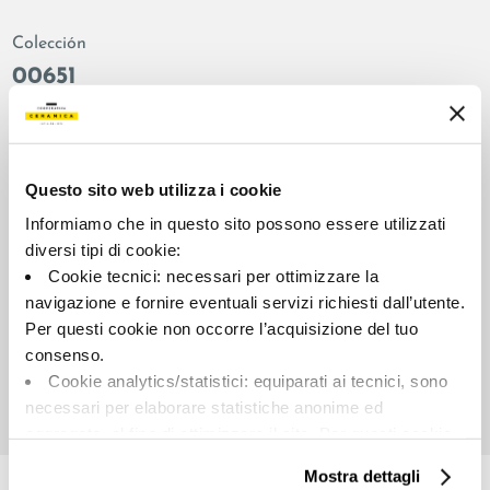
Colección
00651
Color:
Acabado:
Blanco
matt
Tipo:
Aspecto de la superficie:
Questo sito web utilizza i cookie
Fondo
opaco
Informiamo che in questo sito possono essere utilizzati
Formato:
Destonalización:
diversi tipi di cookie:
90.0x90.0
V2
Cookie tecnici: necessari per ottimizzare la
Unidad de medida:
navigazione e fornire eventuali servizi richiesti dall’utente.
MQ
Per questi cookie non occorre l’acquisizione del tuo
consenso.
Cookie analytics/statistici: equiparati ai tecnici, sono
necessari per elaborare statistiche anonime ed
aggregate, al fine di ottimizzare il sito. Per questi cookie
Share:
non occorre l’acquisizione del tuo consenso.
Mostra dettagli
Cookie di profilazione/marketing: sono utilizzati, solo