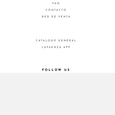
FAQ
CONTACTO
RED DE VENTA
CATALOGO GENERAL
LAFAENZA APP
FOLLOW US
© 2026 - Cooperativa Ceramica d’Imola
P.IVA IT00498281203 C.F. E REG. IMPR. BO
00286900378 R.E.A. BO 5545