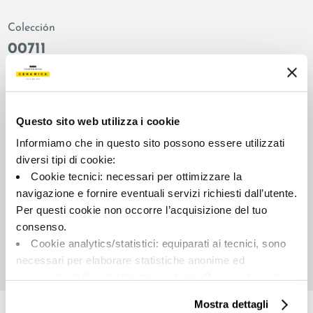
Colección
00711
Color:
Acabado:
Blanco
matt
Tipo:
Aspecto de la superficie:
Questo sito web utilizza i cookie
Fondo
opaco
Informiamo che in questo sito possono essere utilizzati
Formato:
Destonalización:
diversi tipi di cookie:
90.0x90.0
V3
Cookie tecnici: necessari per ottimizzare la
Unidad de medida:
navigazione e fornire eventuali servizi richiesti dall’utente.
MQ
Per questi cookie non occorre l’acquisizione del tuo
consenso.
Cookie analytics/statistici: equiparati ai tecnici, sono
necessari per elaborare statistiche anonime ed
aggregate, al fine di ottimizzare il sito. Per questi cookie
Share:
non occorre l’acquisizione del tuo consenso.
Mostra dettagli
Cookie di profilazione/marketing: sono utilizzati, solo