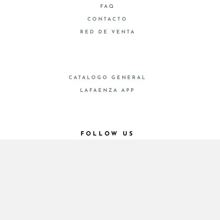
FAQ
CONTACTO
RED DE VENTA
CATALOGO GENERAL
LAFAENZA APP
FOLLOW US
© 2026 - Cooperativa Ceramica d’Imola
P.IVA IT00498281203 C.F. E REG. IMPR. BO
00286900378 R.E.A. BO 5545