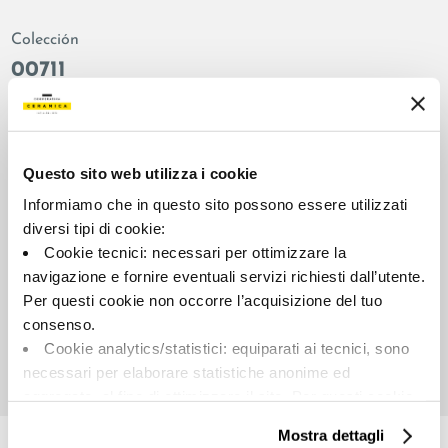
Colección
00711
Color:
Acabado:
Blanco
matt
Tipo:
Aspecto de la superficie:
Questo sito web utilizza i cookie
Fondo
opaco
Informiamo che in questo sito possono essere utilizzati
Formato:
Destonalización:
diversi tipi di cookie:
90.0x90.0
V2
Cookie tecnici: necessari per ottimizzare la
Unidad de medida:
navigazione e fornire eventuali servizi richiesti dall’utente.
MQ
Per questi cookie non occorre l’acquisizione del tuo
consenso.
Cookie analytics/statistici: equiparati ai tecnici, sono
necessari per elaborare statistiche anonime ed
aggregate, al fine di ottimizzare il sito. Per questi cookie
Share:
non occorre l’acquisizione del tuo consenso.
Mostra dettagli
Cookie di profilazione/marketing: sono utilizzati, solo