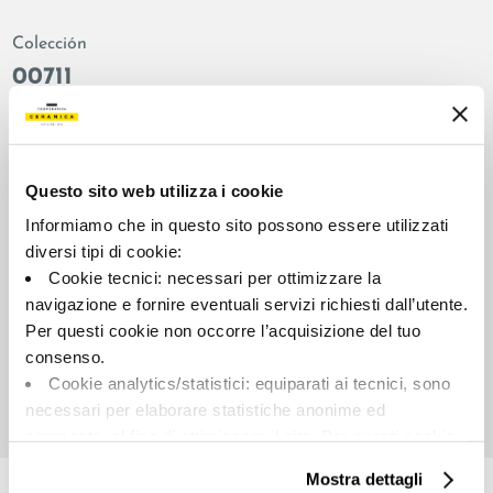
Colección
00711
Color:
Acabado:
Blanco
esmerillado
Tipo:
Aspecto de la superficie:
Questo sito web utilizza i cookie
Fondo
brillante
Informiamo che in questo sito possono essere utilizzati
Formato:
Destonalización:
diversi tipi di cookie:
90.0x90.0
V3
Cookie tecnici: necessari per ottimizzare la
Unidad de medida:
navigazione e fornire eventuali servizi richiesti dall’utente.
MQ
Per questi cookie non occorre l’acquisizione del tuo
consenso.
Cookie analytics/statistici: equiparati ai tecnici, sono
necessari per elaborare statistiche anonime ed
aggregate, al fine di ottimizzare il sito. Per questi cookie
Share:
non occorre l’acquisizione del tuo consenso.
Mostra dettagli
Cookie di profilazione/marketing: sono utilizzati, solo