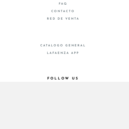
FAQ
CONTACTO
RED DE VENTA
CATALOGO GENERAL
LAFAENZA APP
FOLLOW US
© 2026 - Cooperativa Ceramica d’Imola
P.IVA IT00498281203 C.F. E REG. IMPR. BO
00286900378 R.E.A. BO 5545