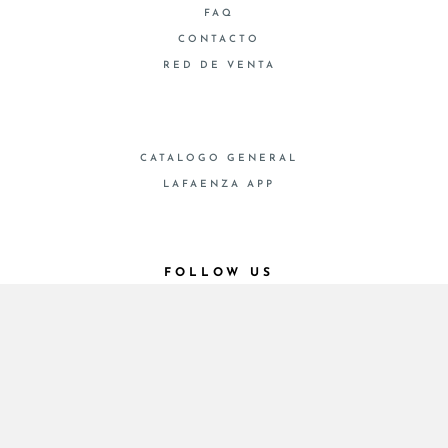
FAQ
CONTACTO
RED DE VENTA
CATALOGO GENERAL
LAFAENZA APP
FOLLOW US
© 2026 - Cooperativa Ceramica d’Imola
P.IVA IT00498281203 C.F. E REG. IMPR. BO
00286900378 R.E.A. BO 5545