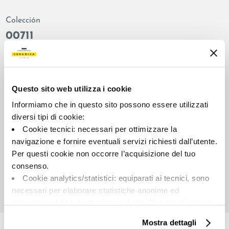
Colección
00711
Color:
Acabado:
Blanco
matt
Tipo:
Aspecto de la superficie:
Questo sito web utilizza i cookie
Fondo
opaco
Informiamo che in questo sito possono essere utilizzati
Formato:
Destonalización:
diversi tipi di cookie:
45.0x90.0
V3
Cookie tecnici: necessari per ottimizzare la
Unidad de medida:
navigazione e fornire eventuali servizi richiesti dall’utente.
MQ
Per questi cookie non occorre l’acquisizione del tuo
consenso.
Cookie analytics/statistici: equiparati ai tecnici, sono
necessari per elaborare statistiche anonime ed
aggregate, al fine di ottimizzare il sito. Per questi cookie
Share:
non occorre l’acquisizione del tuo consenso.
Mostra dettagli
Cookie di profilazione/marketing: sono utilizzati, solo