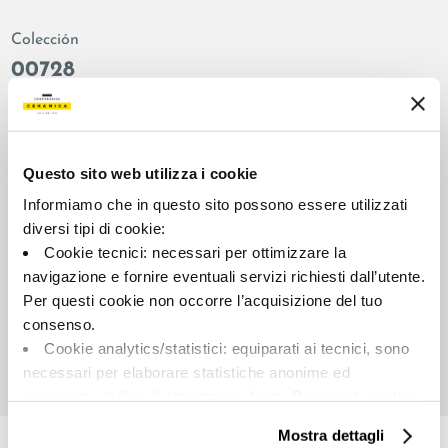
Colección
00728
Color:
Acabado:
Marron
esmerillado
Tipo:
Aspecto de la superficie:
Questo sito web utilizza i cookie
Fondo
brillante
Informiamo che in questo sito possono essere utilizzati
Formato:
Destonalización:
diversi tipi di cookie:
90.0x90.0
V2
Cookie tecnici: necessari per ottimizzare la
Unidad de medida:
navigazione e fornire eventuali servizi richiesti dall’utente.
MQ
Per questi cookie non occorre l’acquisizione del tuo
consenso.
Cookie analytics/statistici: equiparati ai tecnici, sono
necessari per elaborare statistiche anonime ed
aggregate, al fine di ottimizzare il sito. Per questi cookie
Share:
non occorre l’acquisizione del tuo consenso.
Mostra dettagli
Cookie di profilazione/marketing: sono utilizzati, solo