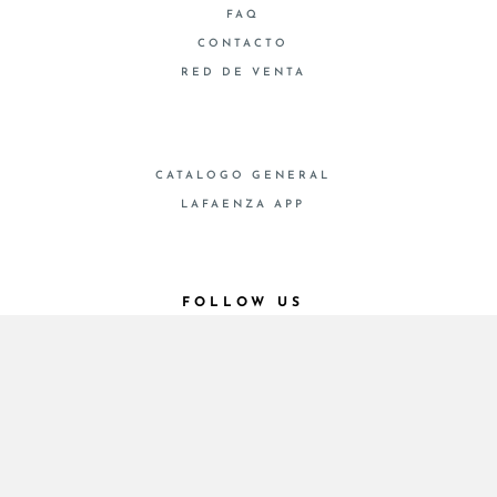
FAQ
CONTACTO
RED DE VENTA
CATALOGO GENERAL
LAFAENZA APP
FOLLOW US
© 2026 - Cooperativa Ceramica d’Imola
P.IVA IT00498281203 C.F. E REG. IMPR. BO
00286900378 R.E.A. BO 5545