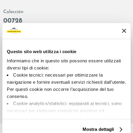
Colección
00728
Color:
Acabado:
Blanco
matt
Tipo:
Aspecto de la superficie:
Questo sito web utilizza i cookie
Fondo
opaco
Informiamo che in questo sito possono essere utilizzati
Formato:
Destonalización:
diversi tipi di cookie:
60.0x60.0
V2
Cookie tecnici: necessari per ottimizzare la
Unidad de medida:
navigazione e fornire eventuali servizi richiesti dall’utente.
MQ
Per questi cookie non occorre l’acquisizione del tuo
consenso.
Cookie analytics/statistici: equiparati ai tecnici, sono
necessari per elaborare statistiche anonime ed
aggregate, al fine di ottimizzare il sito. Per questi cookie
Share:
non occorre l’acquisizione del tuo consenso.
Mostra dettagli
Cookie di profilazione/marketing: sono utilizzati, solo