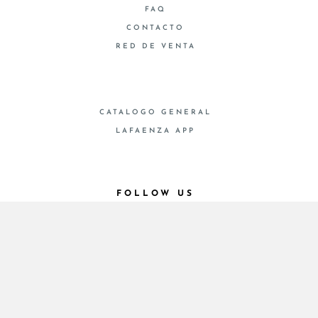
FAQ
CONTACTO
RED DE VENTA
CATALOGO GENERAL
LAFAENZA APP
FOLLOW US
© 2026 - Cooperativa Ceramica d’Imola
P.IVA IT00498281203 C.F. E REG. IMPR. BO
00286900378 R.E.A. BO 5545