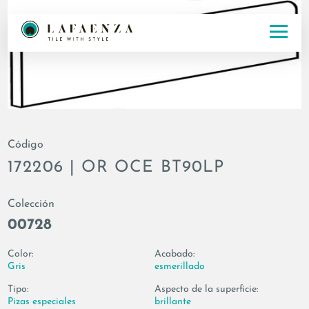
Código
172206 | OR OCE BT90LP
Colección
00728
Color:
Acabado:
Gris
esmerillado
Tipo:
Aspecto de la superficie:
Pizas especiales
brillante