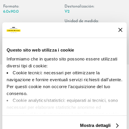
Formato:
Destonalización:
6.0x90.0
V2
Unidad de medida:
PZ
Questo sito web utilizza i cookie
Informiamo che in questo sito possono essere utilizzati
Share:
diversi tipi di cookie:
Cookie tecnici: necessari per ottimizzare la
navigazione e fornire eventuali servizi richiesti dall’utente.
Per questi cookie non occorre l’acquisizione del tuo
consenso.
Cookie analytics/statistici: equiparati ai tecnici, sono
necessari per elaborare statistiche anonime ed
aggregate, al fine di ottimizzare il sito. Per questi cookie
non occorre l’acquisizione del tuo consenso.
A brand of Cooperativa Ceramica d’Imola
Mostra dettagli
Cookie di profilazione/marketing: sono utilizzati, solo